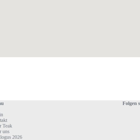
nu
Folgen 
in
takt
r Teak
r uns
alogus 2026