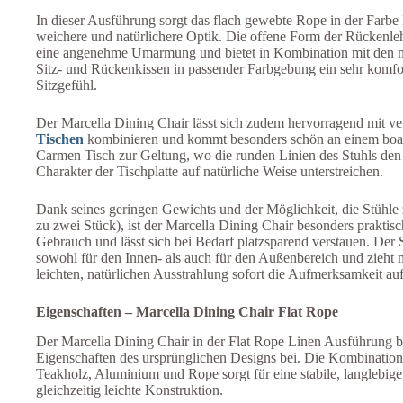
In dieser Ausführung sorgt das flach gewebte Rope in der Farbe 
weichere und natürlichere Optik. Die offene Form der Rückenle
eine angenehme Umarmung und bietet in Kombination mit den mi
Sitz- und Rückenkissen in passender Farbgebung ein sehr komfo
Sitzgefühl.
Der Marcella Dining Chair lässt sich zudem hervorragend mit v
Tischen
kombinieren und kommt besonders schön an einem boa
Carmen Tisch zur Geltung, wo die runden Linien des Stuhls den
Charakter der Tischplatte auf natürliche Weise unterstreichen.
Dank seines geringen Gewichts und der Möglichkeit, die Stühle z
zu zwei Stück), ist der Marcella Dining Chair besonders praktisc
Gebrauch und lässt sich bei Bedarf platzsparend verstauen. Der S
sowohl für den Innen- als auch für den Außenbereich und zieht m
leichten, natürlichen Ausstrahlung sofort die Aufmerksamkeit auf
Eigenschaften – Marcella Dining Chair Flat Rope
Der Marcella Dining Chair in der Flat Rope Linen Ausführung be
Eigenschaften des ursprünglichen Designs bei. Die Kombinatio
Teakholz, Aluminium und Rope sorgt für eine stabile, langlebig
gleichzeitig leichte Konstruktion.