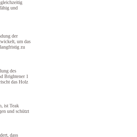
gleichzeitig
fähig und
ndung der
twickelt, um das
langfristig zu
lung des
d Brightener 1
rischt das Holz
, ist Teak
agen und schützt
dert, dass