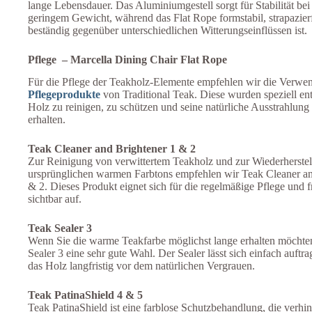
lange Lebensdauer. Das Aluminiumgestell sorgt für Stabilität bei 
geringem Gewicht, während das Flat Rope formstabil, strapazier
beständig gegenüber unterschiedlichen Witterungseinflüssen ist.
Pflege – Marcella Dining Chair Flat Rope
Für die Pflege der Teakholz-Elemente empfehlen wir die Verwe
Pflegeprodukte
von Traditional Teak. Diese wurden speziell en
Holz zu reinigen, zu schützen und seine natürliche Ausstrahlung 
erhalten.
Teak Cleaner and Brightener 1 & 2
Zur Reinigung von verwittertem Teakholz und zur Wiederherstel
ursprünglichen warmen Farbtons empfehlen wir Teak Cleaner an
& 2. Dieses Produkt eignet sich für die regelmäßige Pflege und f
sichtbar auf.
Teak Sealer 3
Wenn Sie die warme Teakfarbe möglichst lange erhalten möchten
Sealer 3 eine sehr gute Wahl. Der Sealer lässt sich einfach auftr
das Holz langfristig vor dem natürlichen Vergrauen.
Teak PatinaShield 4 & 5
Teak PatinaShield ist eine farblose Schutzbehandlung, die verhin