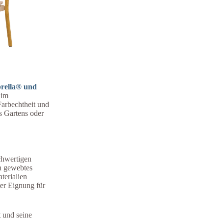
rella® und
 im
arbechtheit und
es Gartens oder
chwertigen
ch gewebtes
terialien
rer Eignung für
t und seine