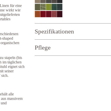
Linen für eine
hne wirkt wie
tgelieferten
rtables
Spezifikationen
erschiedenen
t-shaped
Breite:
62 cm
 organischen
Pflege
Tiefe:
60 cm
Höhe:
76 cm
Sitzhöhe:
45 cm
u stapeln (bis
Armlehnenhöhe:
66 cm
h im täglichen
tuhl eignet sich
it seiner
 sich.
hält alle
n aus massivem
e und