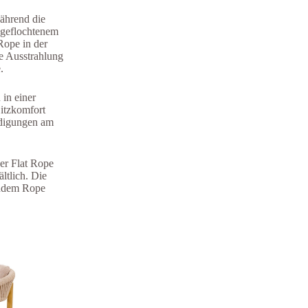
ährend die
F&A Pflege
 geflochtenem
Rope in der
re Ausstrahlung
.
in einer
itzkomfort
ädigungen am
er Flat Rope
ltlich. Die
rundem Rope