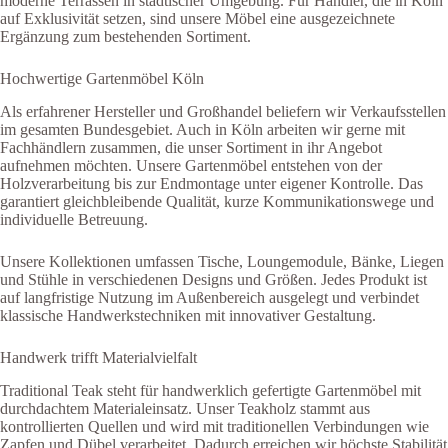
moderne Terrassen in städtischer Umgebung. Für Händler, die in Köln
auf Exklusivität setzen, sind unsere Möbel eine ausgezeichnete
Ergänzung zum bestehenden Sortiment.
Hochwertige Gartenmöbel Köln
Als erfahrener Hersteller und Großhandel beliefern wir Verkaufsstellen
im gesamten Bundesgebiet. Auch in Köln arbeiten wir gerne mit
Fachhändlern zusammen, die unser Sortiment in ihr Angebot
aufnehmen möchten. Unsere Gartenmöbel entstehen von der
Holzverarbeitung bis zur Endmontage unter eigener Kontrolle. Das
garantiert gleichbleibende Qualität, kurze Kommunikationswege und
individuelle Betreuung.
Unsere Kollektionen umfassen Tische, Loungemodule, Bänke, Liegen
und Stühle in verschiedenen Designs und Größen. Jedes Produkt ist
auf langfristige Nutzung im Außenbereich ausgelegt und verbindet
klassische Handwerkstechniken mit innovativer Gestaltung.
Handwerk trifft Materialvielfalt
Traditional Teak steht für handwerklich gefertigte Gartenmöbel mit
durchdachtem Materialeinsatz. Unser Teakholz stammt aus
kontrollierten Quellen und wird mit traditionellen Verbindungen wie
Zapfen und Dübel verarbeitet. Dadurch erreichen wir höchste Stabilität