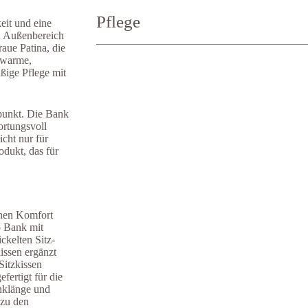
Breite:
180 - 220 -300 cm
Pflege
Tiefe:
56 cm
eit und eine
Höhe:
83 cm
en Außenbereich
Sitztiefe:
52 cm
raue Patina, die
Sitzhöhe:
44,5 cm
 warme,
äßige Pflege mit
lpunkt. Die Bank
ortungsvoll
cht nur für
dukt, das für
chen Komfort
F&A Pflege
 Bank mit
ickelten Sitz-
ssen ergänzt
Sitzkissen
fertigt für die
nklänge und
 zu den