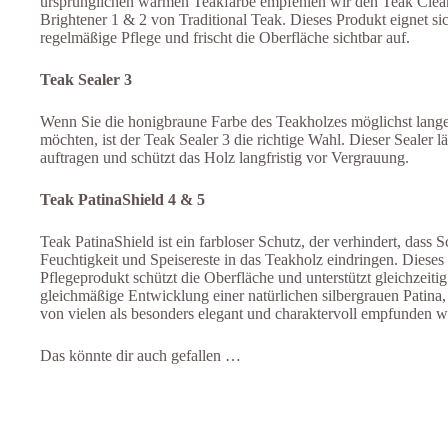
ursprünglichen warmen Teakfarbe empfehlen wir den Teak Clea
Brightener 1 & 2 von Traditional Teak. Dieses Produkt eignet sic
regelmäßige Pflege und frischt die Oberfläche sichtbar auf.
Teak Sealer 3
Wenn Sie die honigbraune Farbe des Teakholzes möglichst lange
möchten, ist der Teak Sealer 3 die richtige Wahl. Dieser Sealer lä
auftragen und schützt das Holz langfristig vor Vergrauung.
Teak PatinaShield 4 & 5
Teak PatinaShield ist ein farbloser Schutz, der verhindert, dass 
Feuchtigkeit und Speisereste in das Teakholz eindringen. Dieses 
Pflegeprodukt schützt die Oberfläche und unterstützt gleichzeitig
gleichmäßige Entwicklung einer natürlichen silbergrauen Patina, 
von vielen als besonders elegant und charaktervoll empfunden w
Das könnte dir auch gefallen …