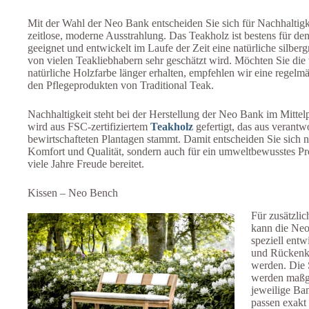
Mit der Wahl der Neo Bank entscheiden Sie sich für Nachhaltigk
zeitlose, moderne Ausstrahlung. Das Teakholz ist bestens für d
geeignet und entwickelt im Laufe der Zeit eine natürliche silberg
von vielen Teakliebhabern sehr geschätzt wird. Möchten Sie die
natürliche Holzfarbe länger erhalten, empfehlen wir eine regelm
den Pflegeprodukten von Traditional Teak.
Nachhaltigkeit steht bei der Herstellung der Neo Bank im Mitte
wird aus FSC-zertifiziertem
Teakholz
gefertigt, das aus verantw
bewirtschafteten Plantagen stammt. Damit entscheiden Sie sich ni
Komfort und Qualität, sondern auch für ein umweltbewusstes Pro
viele Jahre Freude bereitet.
Kissen – Neo Bench
Für zusätzli
kann die Neo
speziell entw
und Rückenki
werden. Die 
werden maßge
jeweilige Ba
passen exakt