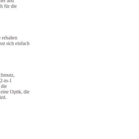
ner and
h für die
 erhalten
sst sich einfach
Schmutz,
2-in-1
 die
eine Optik, die
ird.