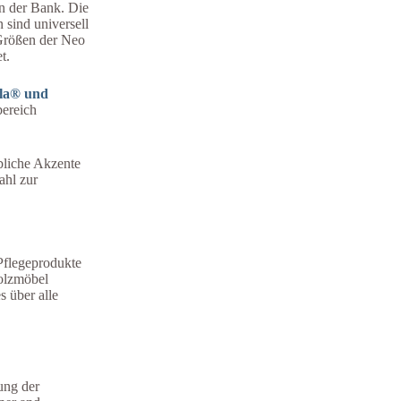
 der Bank. Die
 sind universell
 Größen der Neo
t.
la® und
bereich
rbliche Akzente
ahl zur
Pflegeprodukte
holzmöbel
s über alle
ung der