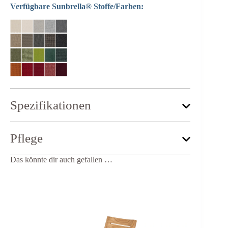
Verfügbare Sunbrella® Stoffe/Farben:
Spezifikationen
Länge:
57 cm
Pflege
Tiefe:
54 cm
Höhe:
84 cm
Gewicht:
7 kg
Das könnte dir auch gefallen …
Sitzbreite:
47 cm
Sitztiefe:
47 cm
Sitzhöhe:
46 cm
Armlehnenhöhe:
65 cm