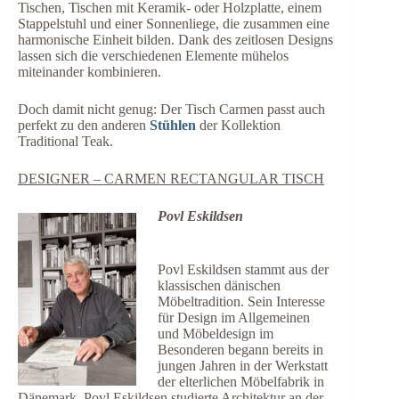
Tischen, Tischen mit Keramik- oder Holzplatte, einem
Stappelstuhl und einer Sonnenliege, die zusammen eine
harmonische Einheit bilden. Dank des zeitlosen Designs
lassen sich die verschiedenen Elemente mühelos
miteinander kombinieren.
Doch damit nicht genug: Der Tisch Carmen passt auch
perfekt zu den anderen
Stühlen
der Kollektion
Traditional Teak.
DESIGNER
–
CARMEN RECTANGULAR TISCH
Povl Eskildsen
Povl Eskildsen
stammt aus
der
klassischen dänischen
Möbeltradition.
Sein Interesse
für Design im Allgemeinen
und Möbeldesign im
Besonderen begann
bereits
in
jungen Jahren in der Werkstatt
der elterlichen Möbelfabrik in
Dänemark.
Povl Eskildsen studierte Architektur an der