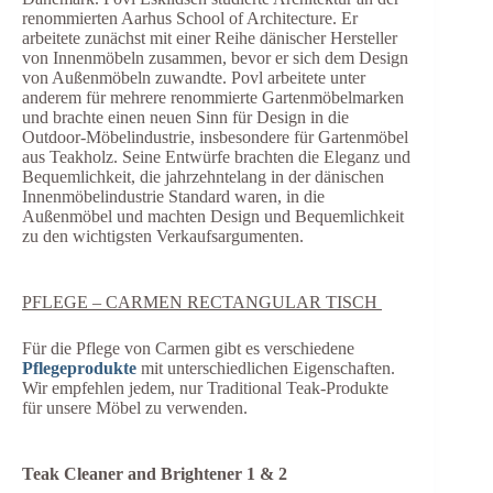
renommierten Aarhus School of Architecture.
Er
arbeitete
zunächst
mit einer Reihe
dänischer Hersteller
von Innenmöbeln
zusammen, bevor er sich
dem Design
von Außenmöbeln zuwandte.
Povl arbeitete unter
anderem für mehrere renommierte Gartenmöbelmarken
und brachte einen neuen Sinn für Design in die
Outdoor-Möbelindustrie, insbesondere für Gartenmöbel
aus Teakholz.
Seine Entwürfe brachten die Eleganz und
Bequemlichkeit
, die
jahrzehntelang
in der dänischen
Innenmöbelindustrie
Standard
waren,
in
die
Außenmöbel und machten Design und
Bequemlichkeit
zu den wichtigsten Verkaufsargumenten.
PFLEGE – CARMEN RECTANGULAR TISCH
Für die Pflege
von Carmen gibt es verschiedene
Pflegeprodukte
mit unterschiedlichen
Eigenschaften
.
Wir empfehlen jedem, nur Traditional Teak-Produkte
für unsere Möbel zu verwenden.
Teak Cleaner and Brightener 1 & 2