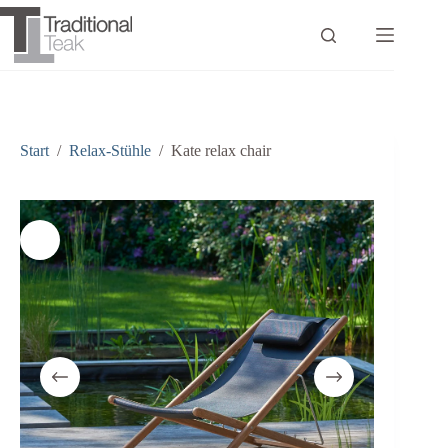
Zum
Inhalt
springen
Start
/
Relax-Stühle
/
Kate relax chair